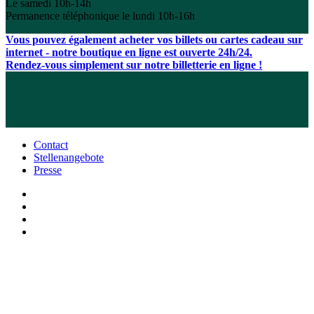
Le samedi 10h-14h
Permanence téléphonique le lundi 10h-16h
Vous pouvez également acheter vos billets ou cartes cadeau sur
internet - notre boutique en ligne est ouverte 24h/24.
Rendez-vous simplement sur notre billetterie en ligne !
Contact
Stellenangebote
Presse