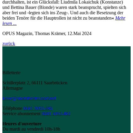
durchhalten, ist ein Glücksfall: Liudmila Lokaichuk (Konstanze)
und Bettina Bauer (Blonde) waren stark beansprucht, spielten sich
aber frei und ›legten sich ins Zeug‹. Und auch die Besetzung der
beiden Tenöre für die Hauptrollen ist nicht zu beanstanden
«
Mehr
lesen ...
OPUS Magazin, Thomas Krämer, 12.Mai 2024
zurück
Billetterie
Schillerplatz 2, 66111 Saarbrücken
Allemagne
kasse@staatstheater.saarland
Téléphone
0681 3092-486
Service abonnement
0681 3092-482
Heures d'ouverture
Du mardi au vendredi 10h-18h