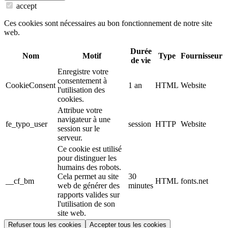
accept
Ces cookies sont nécessaires au bon fonctionnement de notre site
web.
Durée
Nom
Motif
Type
Fournisseur
de vie
Enregistre votre
consentement à
CookieConsent
1 an
HTML
Website
l'utilisation des
cookies.
Attribue votre
navigateur à une
fe_typo_user
session
HTTP
Website
session sur le
serveur.
Ce cookie est utilisé
pour distinguer les
humains des robots.
Cela permet au site
30
__cf_bm
HTML
fonts.net
web de générer des
minutes
rapports valides sur
l'utilisation de son
site web.
Refuser tous les cookies
Accepter tous les cookies