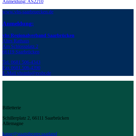
Anmeldung: AS2210
www.vhs-saarbruecken.de
Anmeldung:
vhs Regionalverband Saarbrücken
Altes Rathaus
Am Schlossplatz 2
66119 Saarbrücken
Tel. 0681 506-4343
Fax 0681 506-4390
E-Mail
vhsinfo@rvsbr.de
Billetterie
Schillerplatz 2, 66111 Saarbrücken
Allemagne
kasse@staatstheater.saarland