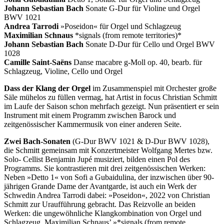
Johann Sebastian Bach
Sonate G-Dur für Violine und Orgel
BWV 1021
Andrea Tarrodi
»Poseidon« für Orgel und Schlagzeug
Maximilian Schnaus
*signals (from remote territories)*
Johann Sebastian Bach
Sonate D-Dur für Cello und Orgel BWV
1028
Camille Saint-Saëns
Danse macabre g-Moll op. 40, bearb. für
Schlagzeug, Violine, Cello und Orgel
Dass der Klang der Orgel
im Zusammenspiel mit Orchester große
Säle mühelos zu füllen vermag, hat Artist in focus Christian Schmitt
im Laufe der Saison schon mehrfach gezeigt. Nun präsentiert er sein
Instrument mit einem Programm zwischen Barock und
zeitgenössischer Kammermusik von einer anderen Seite.
Zwei Bach-Sonaten
(G-Dur BWV 1021 & D-Dur BWV 1028),
die Schmitt gemeinsam mit Konzertmeister Wolfgang Mertes bzw.
Solo- Cellist Benjamin Jupé musiziert, bilden einen Pol des
Programms. Sie kontrastieren mit drei zeitgenössischen Werken:
Neben »Detto 1« von Sofi a Gubaidulina, der inzwischen über 90-
jährigen Grande Dame der Avantgarde, ist auch ein Werk der
Schwedin Andrea Tarrodi dabei: »Poseidon«, 2022 von Christian
Schmitt zur Uraufführung gebracht. Das Reizvolle an beiden
Werken: die ungewöhnliche Klangkombination von Orgel und
Schlagzeug. Maximilian Schnaus’ »*signals (from remote