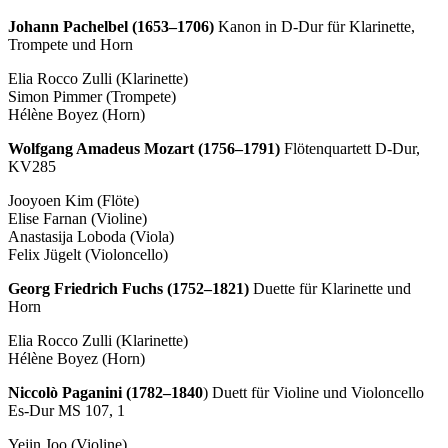
Johann Pachelbel (1653–1706)
Kanon in D-Dur für Klarinette,
Trompete und Horn
Elia Rocco Zulli (Klarinette)
Simon Pimmer (Trompete)
Hélène Boyez (Horn)
Wolfgang Amadeus Mozart (1756–1791)
Flötenquartett D-Dur,
KV285
Jooyoen Kim (Flöte)
Elise Farnan (Violine)
Anastasija Loboda (Viola)
Felix Jügelt (Violoncello)
Georg Friedrich Fuchs (1752–1821)
Duette für Klarinette und
Horn
Elia Rocco Zulli (Klarinette)
Hélène Boyez (Horn)
Niccolò Paganini (1782–1840
) Duett für Violine und Violoncello
Es-Dur MS 107, 1
Yejin Joo (Violine)