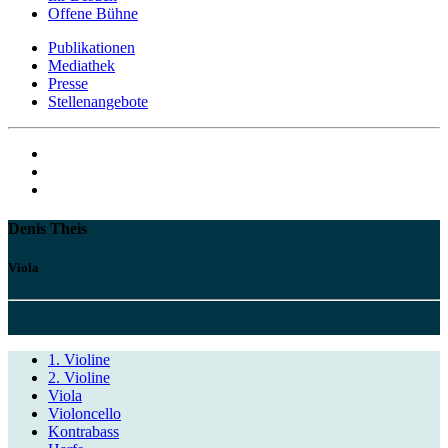
Offene Bühne
Publikationen
Mediathek
Presse
Stellenangebote
Denis Theis
Viola
1. Violine
2. Violine
Viola
Violoncello
Kontrabass