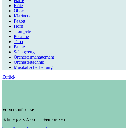
Harfe
Flöte
Oboe
Klarinette
Fagott
Horn
Trompete
Posaune
Tuba
Pauke
Schlagzeug
Orchestermanagement
Orchestertechnik
Musikalische Leitung
Zurück
Vorverkaufskasse
Schillerplatz 2, 66111 Saarbrücken