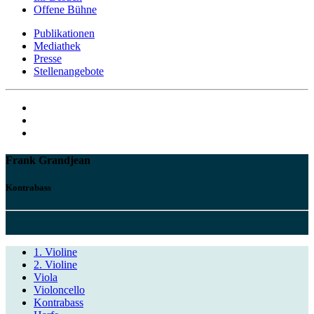
Offene Bühne
Publikationen
Mediathek
Presse
Stellenangebote
Frank Grandjean
Kontrabass
1. Violine
2. Violine
Viola
Violoncello
Kontrabass