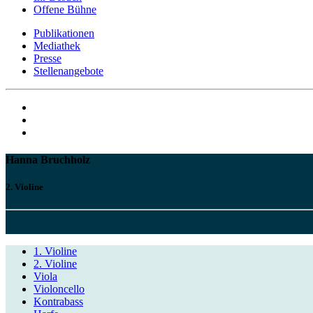
Offene Bühne
Publikationen
Mediathek
Presse
Stellenangebote
Hanna Bruchholz
2. Violine
1. Violine
2. Violine
Viola
Violoncello
Kontrabass