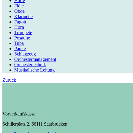
Harfe
Flöte
Oboe
Klarinette
Fagott
Horn
Trompete
Posaune
Tuba
Pauke
Schlagzeug
Orchestermanagement
Orchestertechnik
Musikalische Leitung
Zurück
Vorverkaufskasse
Schillerplatz 2, 66111 Saarbrücken