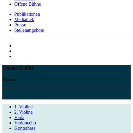
Offene Bühne
Publikationen
Mediathek
Presse
Stellenangebote
Maxime Guillet
Posaune
1. Violine
2. Violine
Viola
Violoncello
Kontrabass