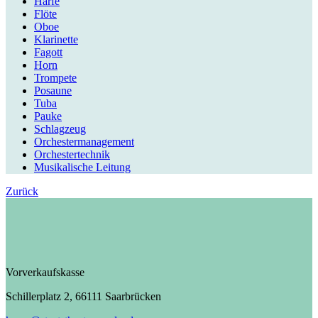
Harfe
Flöte
Oboe
Klarinette
Fagott
Horn
Trompete
Posaune
Tuba
Pauke
Schlagzeug
Orchestermanagement
Orchestertechnik
Musikalische Leitung
Zurück
Vorverkaufskasse
Schillerplatz 2, 66111 Saarbrücken