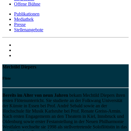
Offene Bühne
Publikationen
Mediathek
Presse
Stellenangebote
Mechtild Diepers
Flöte
Bereits im Alter von neun Jahren
bekam Mechtild Diepers ihren
ersten Flötenunterricht. Sie studierte an der Folkwang Universität
der Künste in Essen bei Prof. André Sebald sowie an der
Hochschule für Musik Karlsruhe bei Prof. Renate Greiss-Armin.
Nach ersten Engagements an den Theatern in Kiel, Innsbruck und
Oldenburg sowie erster Festanstellung in der Neuen Philharmonie
Westfalen wechselte sie 1998 als stellvertretende Soloflötistin in das