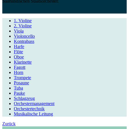
Saarländischen Staatsorchester.
1. Violine
2. Violine
Viola
Violoncello
Kontrabass
Harfe
Flöte
Oboe
Klarinette
Fagott
Horn
Trompete
Posaune
Tuba
Pauke
Schlagzeug
Orchestermanagement
Orchestertechnik
Musikalische Leitung
Zurück