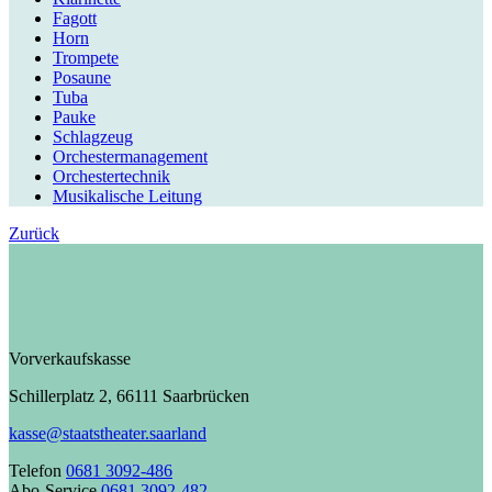
Fagott
Horn
Trompete
Posaune
Tuba
Pauke
Schlagzeug
Orchestermanagement
Orchestertechnik
Musikalische Leitung
Zurück
Vorverkaufskasse
Schillerplatz 2, 66111 Saarbrücken
kasse@staatstheater.saarland
Telefon
0681 3092-486
Abo-Service
0681 3092-482