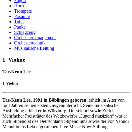
Fagott
Horn
Trompete
Posaune
Tuba
Pauke
Schlagzeug
Orchestermanagement
Orchestertechnik
Musikalische Leitung
1. Violine
Tae-Keun Lee
1. Violine
Tae-Keun Lee, 1991 in Böblingen geboren,
erhielt im Alter von
fünf Jahren seinen ersten Geigenunterricht. Seine musikalische
Ausbildung erhielt er in Würzburg, Düsseldorf sowie Zürich.
Mehrfacher Preisträger des Wettbewerbs „Jugend musiziert“ war er
auch Stipendiat des Deutschland-Stipendiums sowie der von Yehudi
Menuhin ins Leben gerufenen Live Music Now-Stiftung.