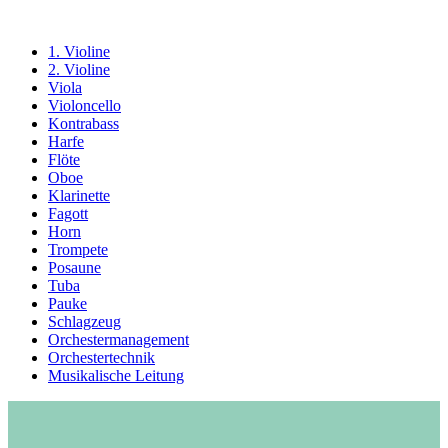
1. Violine
2. Violine
Viola
Violoncello
Kontrabass
Harfe
Flöte
Oboe
Klarinette
Fagott
Horn
Trompete
Posaune
Tuba
Pauke
Schlagzeug
Orchestermanagement
Orchestertechnik
Musikalische Leitung