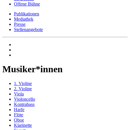
Offene Bühne
Publikationen
Mediathek
Presse
Stellenangebote
Musiker*innen
1. Violine
2. Violine
Viola
Violoncello
Kontrabass
Harfe
Flöte
Oboe
Klarinette