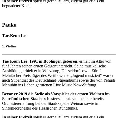
In seiner Freizeit
spielt er gerne Billard, zudem gilt er als ein
begnadeter Koch.
Pauke
Tae-Keun Lee
1. Violine
Tae-Keun Lee, 1991 in Böblingen geboren,
erhielt im Alter von
fünf Jahren seinen ersten Geigenunterricht. Seine musikalische
Ausbildung erhielt er in Würzburg, Düsseldorf sowie Zürich.
Mehrfacher Preisträger des Wettbewerbs „Jugend musiziert“ war er
auch Stipendiat des Deutschland-Stipendiums sowie der von Yehudi
Menuhin ins Leben gerufenen Live Music Now-Stiftung.
Bevor er 2019 die Stelle als Vorspieler der ersten Violinen im
Saarländischen Staatsorchesters
antrat, sammelte er bereits
Orchestererfahrung bei der Staatskapelle Weimar sowie im
Sinfonieorchester des Hessischen Rundfunks.
In seiner Freizeit
spielt er gerne Billard, zudem gilt er als ein