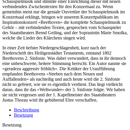
Schauspielmusik und stimmte einer Einrichtung dieser mit neuen
verbindenden Zwischentexten für den Konzertsaal zu. Wenn
gemeinhin meist nur die geniale Ouvertüre der Schauspielmusik im
Konzertsaal erklingt, bringen wir unserem Konzertpublikum im
Inspirationskonzert »Beethoven« die komplette Schauspielmusik zu
Gehör – mit verbindenden Texten, gesprochen vom Schauspieler
des Staatstheaters Bernd Geiling, und der Sopranistin Marie Smolka,
welche die Lieder des Klärchens singen wird.
In einer Zeit tiefster Niedergeschlagenheit, kurz nach der
Niederschrift des Heiligenstädter Testaments, entstand 1802
Beethovens 2. Sinfonie. Was dabei verwundert, dass in ihr dennoch
eine unbeschwerte, heitere Stimmung herrscht. Ein Autor nannte sie
»geradezu aggressiv fröhlich«. Die Kritiker der Uraufführung
empfanden Beethovens »Streben nach dem Neuen und
Auffallenden« als nachteilig und auch heute wird die 2. Sinfonie
nicht so gefeiert, wie sie es eigentlich verdient. Das liegt vielleicht
daran, dass ihr das »Weltwunder« der 3. Sinfonie folgte. Wir haben
sie nicht vergessen und der 1. Kapellmeister des Staatstheaters
Justus Thorau wird ihr gebührend Ehre verschaffen.
Beschreibung
Besetzung
Besetzung