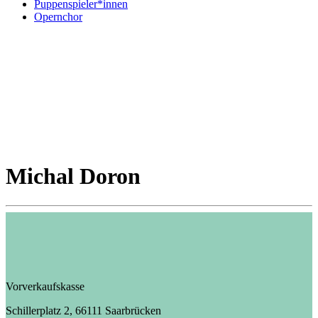
Puppenspieler*innen
Opernchor
Michal Doron
Vorverkaufskasse
Schillerplatz 2, 66111 Saarbrücken