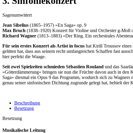
3. Sinfoniekonzert
Sagenumwittert
Jean Sibelius
(1865–1957) »En Saga« op. 9
Max Bruch
(1838–1920) Konzert für Violine und Orchester g-Moll 
Richard Wagner
(1813–1883) »Der Ring. Ein orchestrales Abenteuer
Für sein erstes Konzert als Artist in focus
hat Kirill Troussov eine
gelitten hat, dass aus seinem recht umfangreichen Schaffen fast aussch
hier perfekt die Waage.
Seit zwei Spielzeiten schmieden Sébastien Rouland
und das Saarlä
»Götterdämmerung« bringen sie nun die Früchte davon auch in den Konz
Saga« diesmal ein Opus 9 das Programm, wodurch sich zu Wagners my
genau seiner sinfonischen Dichtung zugrunde gelegt hat, behielt der 
Beschreibung
Besetzung
Besetzung
Musikalische Leitung