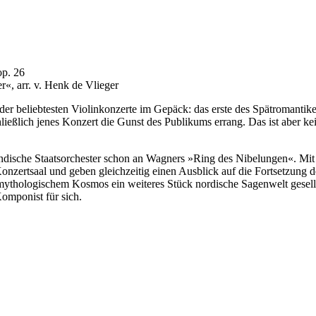
op. 26
«, arr. v. Henk de Vlieger
s der beliebtesten Violinkonzerte im Gepäck: das erste des Spätromanti
ließlich jenes Konzert die Gunst des Publikums errang. Das ist aber kei
ndische Staatsorchester schon an Wagners »Ring des Nibelungen«. Mit
ertsaal und geben gleichzeitig einen Ausblick auf die Fortsetzung der 
thologischem Kosmos ein weiteres Stück nordische Sagenwelt gesellt. 
Komponist für sich.