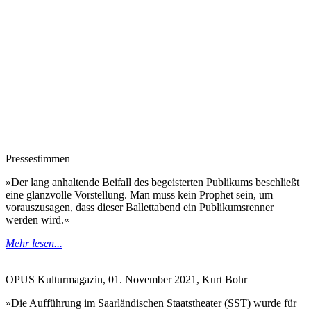
Pressestimmen
»Der lang anhaltende Beifall des begeisterten Publikums beschließt
eine glanzvolle Vorstellung. Man muss kein Prophet sein, um
vorauszusagen, dass dieser Ballettabend ein Publikumsrenner
werden wird.«
Mehr lesen...
OPUS Kulturmagazin, 01. November 2021, Kurt Bohr
»Die Auf­füh­rung im Saar­län­di­schen Staats­thea­ter (SST) wur­de für