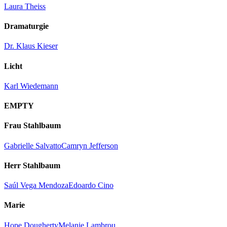
Laura Theiss
Dramaturgie
Dr. Klaus Kieser
Licht
Karl Wiedemann
EMPTY
Frau Stahlbaum
Gabrielle Salvatto
Camryn Jefferson
Herr Stahlbaum
Saúl Vega Mendoza
Edoardo Cino
Marie
Hope Dougherty
Melanie Lambrou