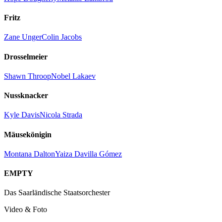
Fritz
Zane Unger
Colin Jacobs
Drosselmeier
Shawn Throop
Nobel Lakaev
Nussknacker
Kyle Davis
Nicola Strada
Mäusekönigin
Montana Dalton
Yaiza Davilla Gómez
EMPTY
Das Saarländische Staatsorchester
Video & Foto