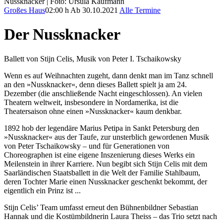
Nussknacker | Foto: Ursula Kaufmann
Großes Haus
02:00 h
Ab 30.10.2021
Alle Termine
Der Nussknacker
Ballett von Stijn Celis, Musik von Peter I. Tschaikowsky
Wenn es auf Weihnachten zugeht, dann denkt man im Tanz schnell
an den »Nussknacker«, denn dieses Ballett spielt ja am 24.
Dezember (die anschließende Nacht eingeschlossen). An vielen
Theatern weltweit, insbesondere in Nordamerika, ist die
Theatersaison ohne einen »Nussknacker« kaum denkbar.
1892 hob der legendäre Marius Petipa in Sankt Petersburg den
»Nussknacker« aus der Taufe, zur unsterblich gewordenen Musik
von Peter Tschaikowsky – und für Generationen von
Choreographen ist eine eigene Inszenierung dieses Werks ein
Meilenstein in ihrer Karriere. Nun begibt sich Stijn Celis mit dem
Saarländischen Staatsballett in die Welt der Familie Stahlbaum,
deren Tochter Marie einen Nussknacker geschenkt bekommt, der
eigentlich ein Prinz ist ...
Stijn Celis’ Team umfasst erneut den Bühnenbildner Sebastian
Hannak und die Kostümbildnerin Laura Theiss – das Trio setzt nach