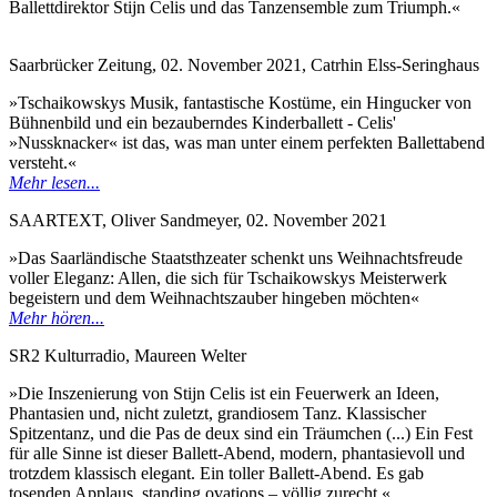
Bal­lett­di­rek­tor Sti­jn Ce­lis und das Tanz­ensem­ble zum Tri­umph.«
Saarbrücker Zeitung, 02. November 2021, Catrhin Elss-Seringhaus
»Tschaikowskys Musik, fantastische Kostüme, ein Hingucker von
Bühnenbild und ein bezauberndes Kinderballett - Celis'
»Nussknacker« ist das, was man unter einem perfekten Ballettabend
versteht.«
Mehr lesen...
SAARTEXT, Oliver Sandmeyer, 02. November 2021
»Das Saarländische Staatsthzeater schenkt uns Weihnachtsfreude
voller Eleganz: Allen, die sich für Tschaikowskys Meisterwerk
begeistern und dem Weihnachtszauber hingeben möchten«
Mehr hören...
SR2 Kulturradio, Maureen Welter
»Die Inszenierung von Stijn Celis ist ein Feuerwerk an Ideen,
Phantasien und, nicht zuletzt, grandiosem Tanz. Klassischer
Spitzentanz, und die Pas de deux sind ein Träumchen (...) Ein Fest
für alle Sinne ist dieser Ballett-Abend, modern, phantasievoll und
trotzdem klassisch elegant. Ein toller Ballett-Abend. Es gab
tosenden Applaus, standing ovations – völlig zurecht.«