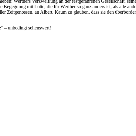
ben: Werthers Verzweiflung an der festgefahrenen Gesellschaft, seine
 Begegnung mit Lotte, die für Werther so ganz anders ist, als alle an
n aller Zeitgenossen, an Albert. Kaum zu glauben, dass sie den über
“ – unbedingt sehenswert!