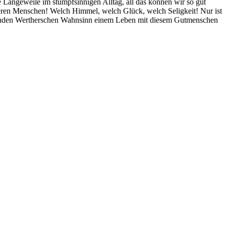
 Langeweile im stumpfsinnigen Alltag, all das können wir so gut
deren Menschen! Welch Himmel, welch Glück, welch Seligkeit! Nur ist
bordenden Wertherschen Wahnsinn einem Leben mit diesem Gutmenschen