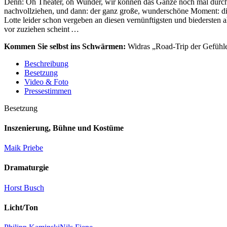
Denn: Oh Theater, oh Wunder, wir können das Ganze noch mal durchle
nachvollziehen, und dann: der ganz große, wunderschöne Moment: die
Lotte leider schon vergeben an diesen vernünftigsten und biederste
vor zuziehen scheint …
Kommen Sie selbst ins Schwärmen:
Widras „Road-Trip der Gefühle
Beschreibung
Besetzung
Video & Foto
Pressestimmen
Besetzung
Inszenierung, Bühne und Kostüme
Maik Priebe
Dramaturgie
Horst Busch
Licht/Ton