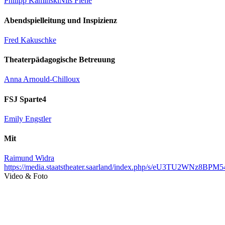
Philipp Kaminski
Nils Fiene
Abendspielleitung und Inspizienz
Fred Kakuschke
Theaterpädagogische Betreuung
Anna Arnould-Chilloux
FSJ Sparte4
Emily Engstler
Mit
Raimund Widra
https://media.staatstheater.saarland/index.php/s/eU3TU2WNz8BPM5
Video & Foto