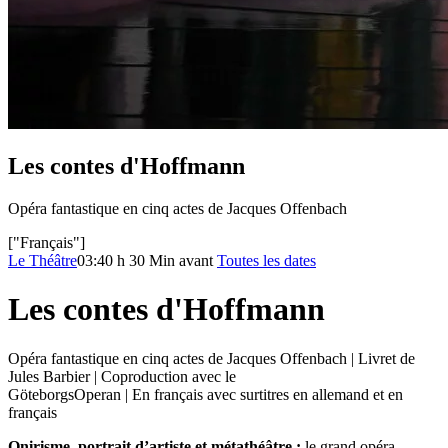
Les contes d'Hoffmann
Opéra fantastique en cinq actes de Jacques Offenbach
["Français"]
Le Théâtre
03:40 h
30 Min avant
Toutes les dates
Les contes d'Hoffmann
Opéra fantastique en cinq actes de Jacques Offenbach | Livret de
Jules Barbier | Coproduction avec le
GöteborgsOperan | En français avec surtitres en allemand et en
français
Onirisme, portrait d’artiste et métathéâtre :
le grand opéra