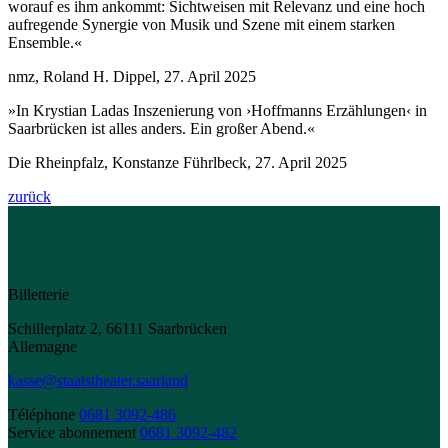
worauf es ihm ankommt: Sichtweisen mit Relevanz und eine hoch
aufregende Synergie von Musik und Szene mit einem starken
Ensemble.«
nmz, Roland H. Dippel, 27. April 2025
»In Krystian Ladas Inszenierung von ›Hoffmanns Erzählungen‹ in
Saarbrücken ist alles anders. Ein großer Abend.«
Die Rheinpfalz, Konstanze Führlbeck, 27. April 2025
zurück
Billetterie
Schillerplatz 2, 66111 Saarbrücken
Allemagne
kasse@staatstheater.saarland
Téléphone
0681 3092-486
Service abonnement
0681 3092-482