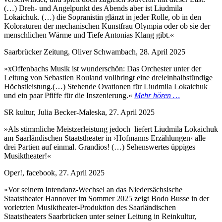
(…) Dreh- und Angelpunkt des Abends aber ist Liudmila
Lokaichuk. (…) die Sopranistin glänzt in jeder Rolle, ob in den
Koloraturen der mechanischen Kunstfrau Olympia oder ob sie der
menschlichen Wärme und Tiefe Antonias Klang gibt.«
Saarbrücker Zeitung, Oliver Schwambach, 28. April 2025
»xOffenbachs Musik ist wunderschön: Das Orchester unter der
Leitung von Sebastien Rouland vollbringt eine dreieinhalbstündige
Höchstleistung.(…) Stehende Ovationen für Liudmila Lokaichuk
und ein paar Pfiffe für die Inszenierung.«
Mehr hören …
SR kultur, Julia Becker-Maleska, 27. April 2025
»Als stimmliche Meistzerleistung jedoch liefert Liudmila Lokaichuk
am Saarländischen Staatstheater in ›Hofmanns Erzählungen‹ alle
drei Partien auf einmal. Grandios! (…) Sehenswertes üppiges
Musiktheater!«
Oper!, facebook, 27. April 2025
»Vor seinem Intendanz-Wechsel an das Niedersächsische
Staatstheater Hannover im Sommer 2025 zeigt Bodo Busse in der
vorletzten Musiktheater-Produktion des Saarländischen
Staatstheaters Saarbrücken unter seiner Leitung in Reinkultur,