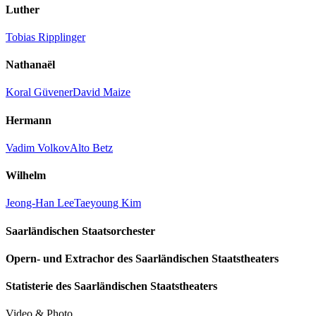
Luther
Tobias Ripplinger
Nathanaël
Koral Güvener
David Maize
Hermann
Vadim Volkov
Alto Betz
Wilhelm
Jeong-Han Lee
Taeyoung Kim
Saarländischen Staatsorchester
Opern- und Extrachor des Saarländischen Staatstheaters
Statisterie des Saarländischen Staatstheaters
Video & Photo