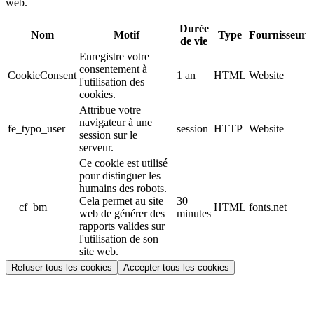
web.
Durée
Nom
Motif
Type
Fournisseur
de vie
Enregistre votre
consentement à
CookieConsent
1 an
HTML
Website
l'utilisation des
cookies.
Attribue votre
navigateur à une
fe_typo_user
session
HTTP
Website
session sur le
serveur.
Ce cookie est utilisé
pour distinguer les
humains des robots.
Cela permet au site
30
__cf_bm
HTML
fonts.net
web de générer des
minutes
rapports valides sur
l'utilisation de son
site web.
Refuser tous les cookies
Accepter tous les cookies