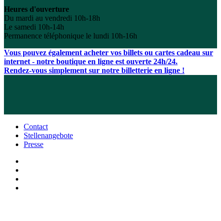
Heures d'ouverture
Du mardi au vendredi 10h-18h
Le samedi 10h-14h
Permanence téléphonique le lundi 10h-16h
Vous pouvez également acheter vos billets ou cartes cadeau sur
internet - notre boutique en ligne est ouverte 24h/24.
Rendez-vous simplement sur notre billetterie en ligne !
Contact
Stellenangebote
Presse