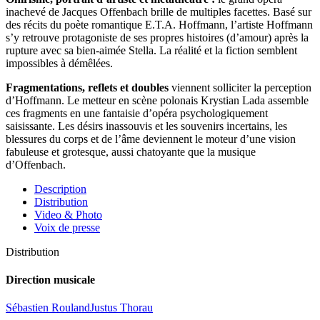
inachevé de Jacques Offenbach brille de multiples facettes. Basé sur
des récits du poète romantique E.T.A. Hoffmann, l’artiste Hoffmann
s’y retrouve protagoniste de ses propres histoires (d’amour) après la
rupture avec sa bien-aimée Stella. La réalité et la fiction semblent
impossibles à démêlées.
Fragmentations, reflets et doubles
viennent solliciter la perception
d’Hoffmann. Le metteur en scène polonais Krystian Lada assemble
ces fragments en une fantaisie d’opéra psychologiquement
saisissante. Les désirs inassouvis et les souvenirs incertains, les
blessures du corps et de l’âme deviennent le moteur d’une vision
fabuleuse et grotesque, aussi chatoyante que la musique
d’Offenbach.
Description
Distribution
Video & Photo
Voix de presse
Distribution
Direction musicale
Sébastien Rouland
Justus Thorau