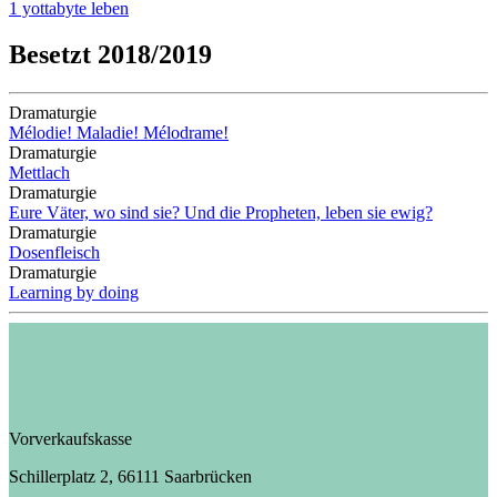
1 yottabyte leben
Besetzt 2018/2019
Dramaturgie
Mélodie! Maladie! Mélodrame!
Dramaturgie
Mettlach
Dramaturgie
Eure Väter, wo sind sie? Und die Propheten, leben sie ewig?
Dramaturgie
Dosenfleisch
Dramaturgie
Learning by doing
Vorverkaufskasse
Schillerplatz 2, 66111 Saarbrücken