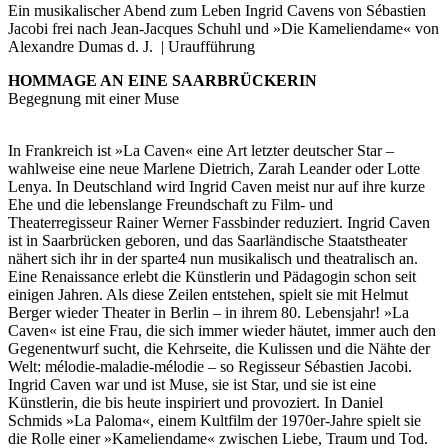
Ein musikalischer Abend zum Leben Ingrid Cavens von Sébastien
Jacobi frei nach Jean-Jacques Schuhl und »Die Kameliendame« von
Alexandre Dumas d. J. | Uraufführung
HOMMAGE AN EINE SAARBRÜCKERIN
Begegnung mit einer Muse
In Frankreich ist »La Caven« eine Art letzter deutscher Star –
wahlweise eine neue Marlene Dietrich, Zarah Leander oder Lotte
Lenya. In Deutschland wird Ingrid Caven meist nur auf ihre kurze
Ehe und die lebenslange Freundschaft zu Film- und
Theaterregisseur Rainer Werner Fassbinder reduziert. Ingrid Caven
ist in Saarbrücken geboren, und das Saarländische Staatstheater
nähert sich ihr in der sparte4 nun musikalisch und theatralisch an.
Eine Renaissance erlebt die Künstlerin und Pädagogin schon seit
einigen Jahren. Als diese Zeilen entstehen, spielt sie mit Helmut
Berger wieder Theater in Berlin – in ihrem 80. Lebensjahr! »La
Caven« ist eine Frau, die sich immer wieder häutet, immer auch den
Gegenentwurf sucht, die Kehrseite, die Kulissen und die Nähte der
Welt: mélodie-maladie-mélodie – so Regisseur Sébastien Jacobi.
Ingrid Caven war und ist Muse, sie ist Star, und sie ist eine
Künstlerin, die bis heute inspiriert und provoziert. In Daniel
Schmids »La Paloma«, einem Kultfilm der 1970er-Jahre spielt sie
die Rolle einer »Kameliendame« zwischen Liebe, Traum und Tod.