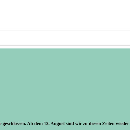
se geschlossen. Ab dem 12. August sind wir zu diesen Zeiten wieder 