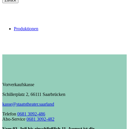
Zurück
Produktionen
Vorverkaufskasse
Schillerplatz 2, 66111 Saarbrücken
kasse@staatstheater.saarland
Telefon
0681 3092-486
Abo-Service
0681 3092-482
Vom 03. Juli bis einschließlich 11. August ist die