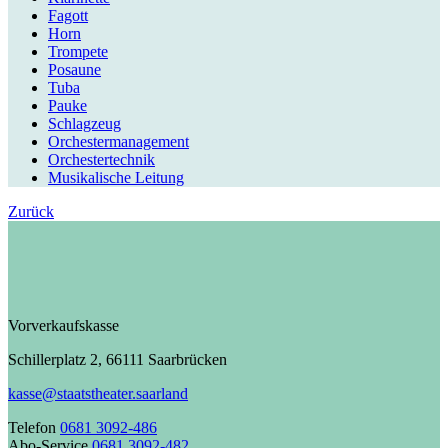
Fagott
Horn
Trompete
Posaune
Tuba
Pauke
Schlagzeug
Orchestermanagement
Orchestertechnik
Musikalische Leitung
Zurück
Vorverkaufskasse
Schillerplatz 2, 66111 Saarbrücken
kasse@staatstheater.saarland
Telefon
0681 3092-486
Abo-Service
0681 3092-482