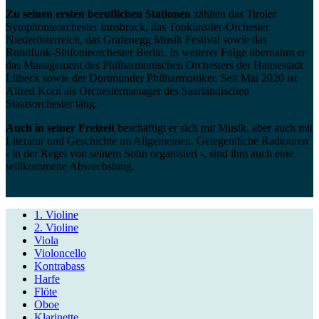
Zu seinen ersten beruflichen Stationen
zählten das Tiroler
Symphonieorchester Innsbruck, das Tonkünstler-Orchester
Niederösterreich, das Grafenegg Musik Festival sowie das
Rundfunk-Sinfonieorchester Berlin. In weiterer Folge übernahm er
das Management des Philharmonischen Orchesters der Hansestadt
Lübeck sowie der Dortmunder Philharmoniker. Seit Mai 2020 ist
Alfred Korn als Orchestermanager des Saarländischen
Staatsorchester tätig.
Auch in seiner Freizeit
beschäftigt er sich mit Musik, aber auch mit
Literatur und Geschichte im Allgemeinen. Gelegentliche Radtouren
- in der Regel von seinem Sohn organisiert -, sind ihm auch eine
willkommene Abwechslung.
1. Violine
2. Violine
Viola
Violoncello
Kontrabass
Harfe
Flöte
Oboe
Klarinette