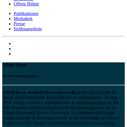
Offene Bühne
Publikationen
Mediathek
Presse
Stellenangebote
Alfred Korn
Orchestermanagement
Alfred Korn studierte Orchestermusik
an der Hochschule für
Musik und Darstellende Kunst Mannheim im Hauptfach Violine
(Prof. Valery Gradow), Internationales Kulturmanagement an der
ISW Business School Freiburg sowie Musikmanagement an der
Donau-Universität Krems, Österreich. Es schlossen sich einige
Studiensemester in Musikgeschichte an der Universität der Künste
Berlin sowie ein Master-Abschluss in General Management an.