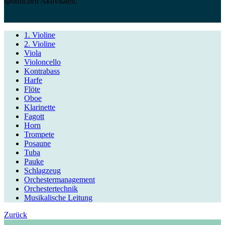
sportlichen Aktivitäten.
1. Violine
2. Violine
Viola
Violoncello
Kontrabass
Harfe
Flöte
Oboe
Klarinette
Fagott
Horn
Trompete
Posaune
Tuba
Pauke
Schlagzeug
Orchestermanagement
Orchestertechnik
Musikalische Leitung
Zurück