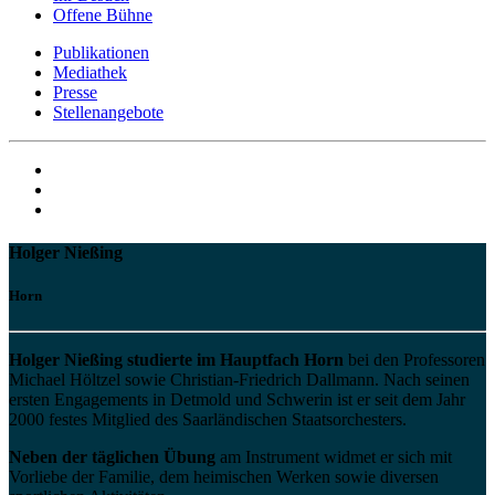
Offene Bühne
Publikationen
Mediathek
Presse
Stellenangebote
Holger Nießing
Horn
Holger Nießing studierte im Hauptfach Horn
bei den Professoren
Michael Höltzel sowie Christian-Friedrich Dallmann. Nach seinen
ersten Engagements in Detmold und Schwerin ist er seit dem Jahr
2000 festes Mitglied des Saarländischen Staatsorchesters.
Neben der täglichen Übung
am Instrument widmet er sich mit
Vorliebe der Familie, dem heimischen Werken sowie diversen