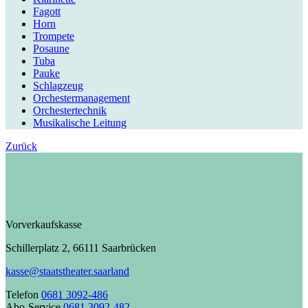
Fagott
Horn
Trompete
Posaune
Tuba
Pauke
Schlagzeug
Orchestermanagement
Orchestertechnik
Musikalische Leitung
Zurück
Vorverkaufskasse
Schillerplatz 2, 66111 Saarbrücken
kasse@staatstheater.saarland
Telefon
0681 3092-486
Abo-Service
0681 3092-482