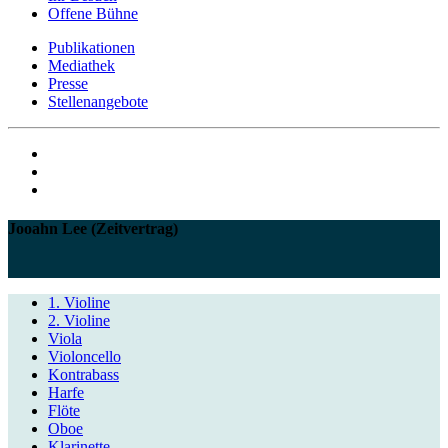
Offene Bühne
Publikationen
Mediathek
Presse
Stellenangebote
Jooahn Lee (Zeitvertrag)
1. Violine
2. Violine
Viola
Violoncello
Kontrabass
Harfe
Flöte
Oboe
Klarinette