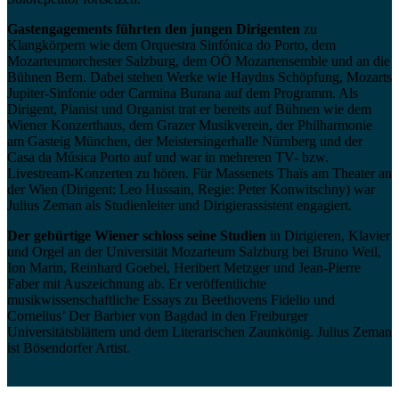
Gastengagements führten den jungen Dirigenten
zu
Klangkörpern wie dem Orquestra Sinfónica do Porto, dem
Mozarteumorchester Salzburg, dem OÖ Mozartensemble und an die
Bühnen Bern. Dabei stehen Werke wie Haydns Schöpfung, Mozarts
Jupiter-Sinfonie oder Carmina Burana auf dem Programm. Als
Dirigent, Pianist und Organist trat er bereits auf Bühnen wie dem
Wiener Konzerthaus, dem Grazer Musikverein, der Philharmonie
am Gasteig München, der Meistersingerhalle Nürnberg und der
Casa da Música Porto auf und war in mehreren TV- bzw.
Livestream-Konzerten zu hören. Für Massenets Thaïs am Theater an
der Wien (Dirigent: Leo Hussain, Regie: Peter Konwitschny) war
Julius Zeman als Studienleiter und Dirigierassistent engagiert.
Der gebürtige Wiener schloss seine Studien
in Dirigieren, Klavier
und Orgel an der Universität Mozarteum Salzburg bei Bruno Weil,
Ion Marin, Reinhard Goebel, Heribert Metzger und Jean-Pierre
Faber mit Auszeichnung ab. Er veröffentlichte
musikwissenschaftliche Essays zu Beethovens Fidelio und
Cornelius’ Der Barbier von Bagdad in den Freiburger
Universitätsblättern und dem Literarischen Zaunkönig. Julius Zeman
ist Bösendorfer Artist.