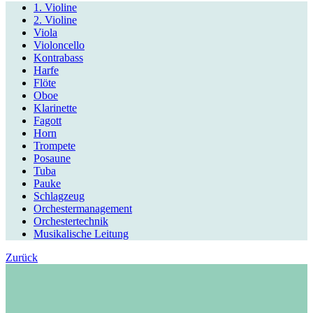
1. Violine
2. Violine
Viola
Violoncello
Kontrabass
Harfe
Flöte
Oboe
Klarinette
Fagott
Horn
Trompete
Posaune
Tuba
Pauke
Schlagzeug
Orchestermanagement
Orchestertechnik
Musikalische Leitung
Zurück