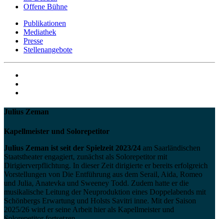
Offene Bühne
Publikationen
Mediathek
Presse
Stellenangebote
Julius Zeman
Kapellmeister und Solorepetitor
Julius Zeman ist seit der Spielzeit 2023/24
am Saarländischen
Staatstheater engagiert, zunächst als Solorepetitor mit
Dirigierverpflichtung. In dieser Zeit dirigierte er bereits erfolgreich
Vorstellungen von Die Entführung aus dem Serail, Aida, Romeo
und Julia, Anatevka und Sweeney Todd. Zudem hatte er die
musikalische Leitung der Neuproduktion eines Doppelabends mit
Schönbergs Erwartung und Holsts Savitri inne. Mit der Saison
2025/26 wird er seine Arbeit hier als Kapellmeister und
Solorepetitor fortsetzen.