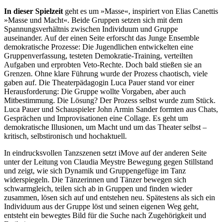
In dieser Spielzeit
geht es um »Masse«, inspiriert von Elias Canettis
»Masse und Macht«. Beide Gruppen setzen sich mit dem
Spannungsverhältnis zwischen Individuum und Gruppe
auseinander. Auf der einen Seite erforscht das Junge Ensemble
demokratische Prozesse: Die Jugendlichen entwickelten eine
Gruppenverfassung, testeten Demokratie-Training, verteilten
Aufgaben und erprobten Veto-Rechte. Doch bald stießen sie an
Grenzen. Ohne klare Führung wurde der Prozess chaotisch, viele
gaben auf. Die Theaterpädagogin Luca Pauer stand vor einer
Herausforderung: Die Gruppe wollte Vorgaben, aber auch
Mitbestimmung. Die Lösung? Der Prozess selbst wurde zum Stück.
Luca Pauer und Schauspieler John Armin Sander formten aus Chats,
Gesprächen und Improvisationen eine Collage. Es geht um
demokratische Illusionen, um Macht und um das Theater selbst –
kritisch, selbstironisch und hochaktuell.
In eindrucksvollen Tanzszenen setzt iMove auf der anderen Seite
unter der Leitung von Claudia Meystre Bewegung gegen Stillstand
und zeigt, wie sich Dynamik und Gruppengefüge im Tanz
widerspiegeln. Die Tänzerinnen und Tänzer bewegen sich
schwarmgleich, teilen sich ab in Gruppen und finden wieder
zusammen, lösen sich auf und entstehen neu. Spätestens als sich ein
Individuum aus der Gruppe löst und seinen eigenen Weg geht,
entsteht ein bewegtes Bild für die Suche nach Zugehörigkeit und