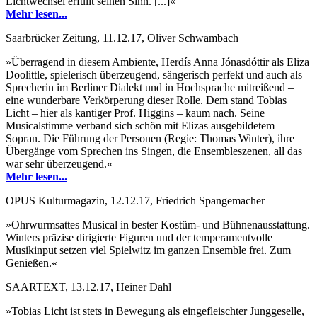
Lichtwechsel erfüllt seinen Sinn. [...]«
Mehr lesen...
Saarbrücker Zeitung, 11.12.17, Oliver Schwambach
»Überragend in diesem Ambiente, Herdís Anna Jónasdóttir als Eliza
Doolittle, spielerisch überzeugend, sängerisch perfekt und auch als
Sprecherin im Berliner Dialekt und in Hochsprache mitreißend –
eine wunderbare Verkörperung dieser Rolle. Dem stand Tobias
Licht – hier als kantiger Prof. Higgins – kaum nach. Seine
Musicalstimme verband sich schön mit Elizas ausgebildetem
Sopran. Die Führung der Personen (Regie: Thomas Winter), ihre
Übergänge vom Sprechen ins Singen, die Ensembleszenen, all das
war sehr überzeugend.«
Mehr lesen...
OPUS Kulturmagazin, 12.12.17, Friedrich Spangemacher
»Ohrwurmsattes Musical in bester Kostüm- und Bühnenausstattung.
Winters präzise dirigierte Figuren und der temperamentvolle
Musikinput setzen viel Spielwitz im ganzen Ensemble frei. Zum
Genießen.«
SAARTEXT, 13.12.17, Heiner Dahl
»Tobias Licht ist stets in Bewegung als eingefleischter Junggeselle,