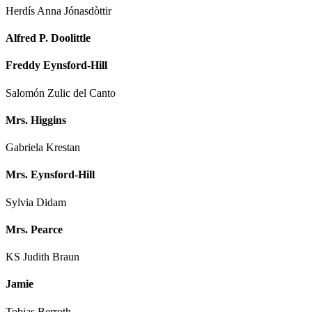
Herdís Anna Jónasdòttir
Alfred P. Doolittle
Freddy Eynsford-Hill
Salomón Zulic del Canto
Mrs. Higgins
Gabriela Krestan
Mrs. Eynsford-Hill
Sylvia Didam
Mrs. Pearce
KS Judith Braun
Jamie
Tobias Berroth