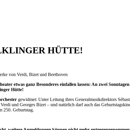
LKLINGER HÜTTE!
Werke von Verdi, Bizet und Beethoven
tstheater etwas ganz Besonderes einfallen lassen: An zwei Sonntag
inger Hütte!
orchester
gewidmet: Unter Leitung ihres Generalmusikdirektors Sébas
rdi und Georges Bizet – und natürlich darf auch das Geburtstagskind d
m 250. Geburtstag.
bucht, weitere Anmeldungen können nicht mehr entgegengenommen 