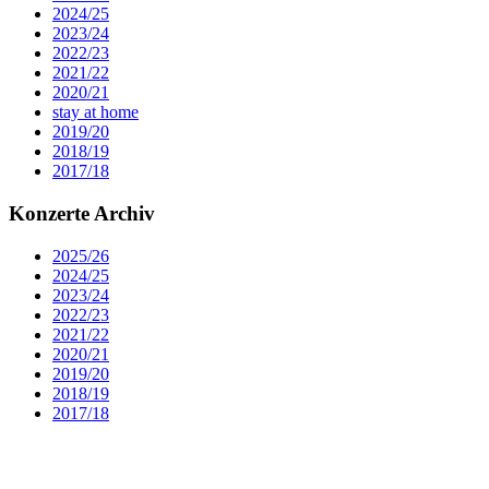
2024/25
2023/24
2022/23
2021/22
2020/21
stay at home
2019/20
2018/19
2017/18
Konzerte Archiv
2025/26
2024/25
2023/24
2022/23
2021/22
2020/21
2019/20
2018/19
2017/18