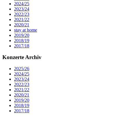
2024/25
2023/24
2022/23
2021/22
2020/21
stay at home
2019/20
2018/19
2017/18
Konzerte Archiv
2025/26
2024/25
2023/24
2022/23
2021/22
2020/21
2019/20
2018/19
2017/18