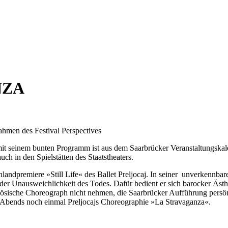
NZA
Rahmen des Festival Perspectives
 mit seinem bunten Programm ist aus dem Saarbrücker Veranstaltungska
uch in den Spielstätten des Staatstheaters.
ndpremiere »Still Life« des Ballet Preljocaj. In seiner unverkennbaren
er Unausweichlichkeit des Todes. Dafür bedient er sich barocker Ästhe
anzösische Choreograph nicht nehmen, die Saarbrücker Aufführung pers
es Abends noch einmal Preljocajs Choreographie »La Stravaganza«.