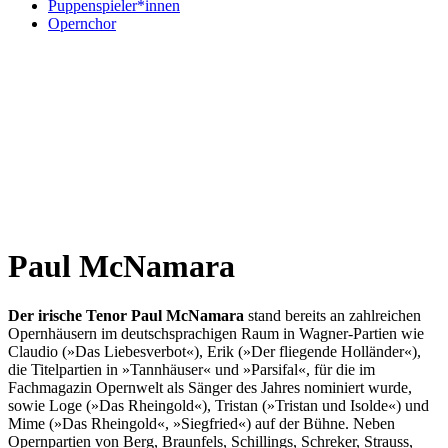
Puppenspieler*innen
Opernchor
Paul McNamara
Der irische Tenor Paul McNamara
stand bereits an zahlreichen
Opernhäusern im deutschsprachigen Raum in Wagner-Partien wie
Claudio (»Das Liebesverbot«), Erik (»Der fliegende Holländer«),
die Titelpartien in »Tannhäuser« und »Parsifal«, für die im
Fachmagazin Opernwelt als Sänger des Jahres nominiert wurde,
sowie Loge (»Das Rheingold«), Tristan (»Tristan und Isolde«) und
Mime (»Das Rheingold«, »Siegfried«) auf der Bühne. Neben
Opernpartien von Berg, Braunfels, Schillings, Schreker, Strauss,