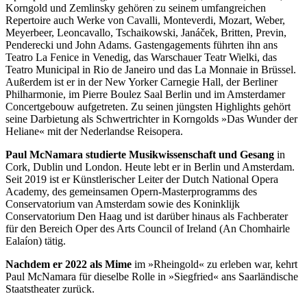
Korngold und Zemlinsky gehören zu seinem umfangreichen
Repertoire auch Werke von Cavalli, Monteverdi, Mozart, Weber,
Meyerbeer, Leoncavallo, Tschaikowski, Janáček, Britten, Previn,
Penderecki und John Adams. Gastengagements führten ihn ans
Teatro La Fenice in Venedig, das Warschauer Teatr Wielki, das
Teatro Municipal in Rio de Janeiro und das La Monnaie in Brüssel.
Außerdem ist er in der New Yorker Carnegie Hall, der Berliner
Philharmonie, im Pierre Boulez Saal Berlin und im Amsterdamer
Concertgebouw aufgetreten. Zu seinen jüngsten Highlights gehört
seine Darbietung als Schwertrichter in Korngolds »Das Wunder der
Heliane« mit der Nederlandse Reisopera.
Paul McNamara studierte Musikwissenschaft und Gesang
in
Cork, Dublin und London. Heute lebt er in Berlin und Amsterdam.
Seit 2019 ist er Künstlerischer Leiter der Dutch National Opera
Academy, des gemeinsamen Opern-Masterprogramms des
Conservatorium van Amsterdam sowie des Koninklijk
Conservatorium Den Haag und ist darüber hinaus als Fachberater
für den Bereich Oper des Arts Council of Ireland (An Chomhairle
Ealaíon) tätig.
Nachdem er 2022 als Mime
im »Rheingold« zu erleben war, kehrt
Paul McNamara für dieselbe Rolle in »Siegfried« ans Saarländische
Staatstheater zurück.