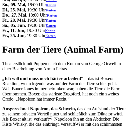
So., 09. Mai,
18:00 Uhr
Karten
Di., 25. Mai,
19:30 Uhr
Karten
Do., 27. Mai,
18:00 Uhr
Karten
Fr., 28. Mai,
19:30 Uhr
Karten
Sa., 05. Jun,
19:30 Uhr
Karten
Fr., 11. Jun,
19:30 Uhr
Karten
Fr., 25. Jun,
19:30 Uhr
Karten
Farm der Tiere (Animal Farm)
Theaterstück mit Puppen nach dem Roman von George Orwell in
einer Bearbeitung von Armin Petras
„Ich will und muss noch härter arbeiten!“
– das ist Boxers
Reaktion, wenn irgendetwas auf der Farm der Tiere schief geht.
Weil Bauer Jones immer betrunken war, haben die Tiere die Farm
übernommen. Boxer, das stärkste Zugpferd, hat noch ein zweites
Credo: „Napoleon hat immer Recht.“
Ausgerechnet Napoleon, das Schwein,
das den Aufstand der Tiere
zu seinem privaten Vorteil nutzt und schließlich zum Diktator wird.
Als Boxer alt ist, verkauft Napoleon ihn an den Abdecker. Die
Kiste Whisky, die das einbringt, versäuft er mit den schlimmsten