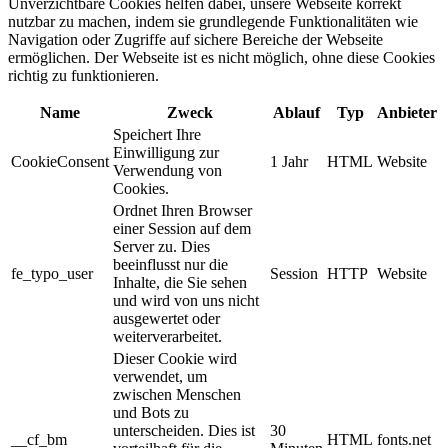
Unverzichtbare Cookies helfen dabei, unsere Webseite korrekt
nutzbar zu machen, indem sie grundlegende Funktionalitäten wie
Navigation oder Zugriffe auf sichere Bereiche der Webseite
ermöglichen. Der Webseite ist es nicht möglich, ohne diese Cookies
richtig zu funktionieren.
Name
Zweck
Ablauf
Typ
Anbieter
Speichert Ihre
Einwilligung zur
CookieConsent
1 Jahr
HTML
Website
Verwendung von
Cookies.
Ordnet Ihren Browser
einer Session auf dem
Server zu. Dies
beeinflusst nur die
fe_typo_user
Session
HTTP
Website
Inhalte, die Sie sehen
und wird von uns nicht
ausgewertet oder
weiterverarbeitet.
Dieser Cookie wird
verwendet, um
zwischen Menschen
und Bots zu
unterscheiden. Dies ist
30
__cf_bm
HTML
fonts.net