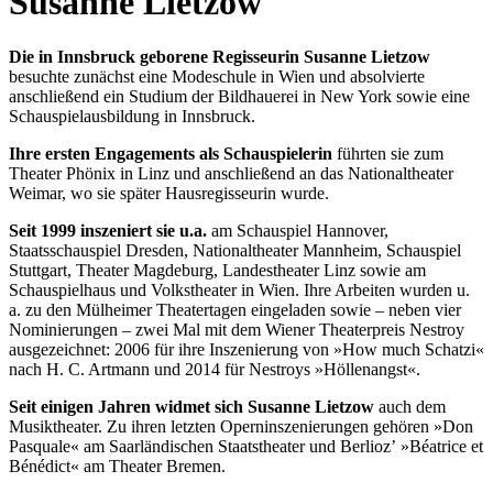
Susanne Lietzow
Die in Innsbruck geborene Regisseurin Susanne Lietzow
besuchte zunächst eine Modeschule in Wien und absolvierte
anschließend ein Studium der Bildhauerei in New York sowie eine
Schauspielausbildung in Innsbruck.
Ihre ersten Engagements als Schauspielerin
führten sie zum
Theater Phönix in Linz und anschließend an das Nationaltheater
Weimar, wo sie später Hausregisseurin wurde.
Seit 1999 inszeniert sie u.a.
am Schauspiel Hannover,
Staatsschauspiel Dresden, Nationaltheater Mannheim, Schauspiel
Stuttgart, Theater Magdeburg, Landestheater Linz sowie am
Schauspielhaus und Volkstheater in Wien. Ihre Arbeiten wurden u.
a. zu den Mülheimer Theatertagen eingeladen sowie – neben vier
Nominierungen – zwei Mal mit dem Wiener Theaterpreis Nestroy
ausgezeichnet: 2006 für ihre Inszenierung von »How much Schatzi«
nach H. C. Artmann und 2014 für Nestroys »Höllenangst«.
Seit einigen Jahren widmet sich Susanne Lietzow
auch dem
Musiktheater. Zu ihren letzten Operninszenierungen gehören »Don
Pasquale« am Saarländischen Staatstheater und Berliozʼ »Béatrice et
Bénédict« am Theater Bremen.