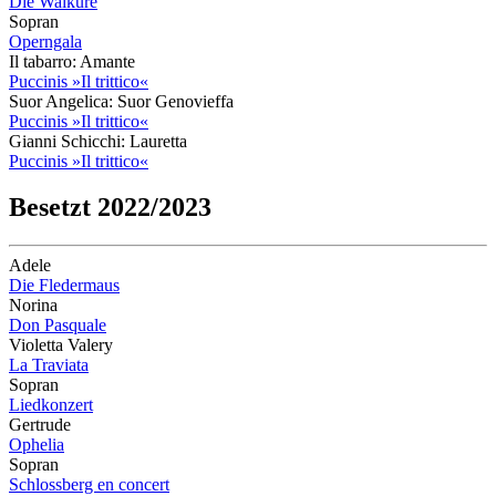
Die Walküre
Sopran
Operngala
Il tabarro: Amante
Puccinis »Il trittico«
Suor Angelica: Suor Genovieffa
Puccinis »Il trittico«
Gianni Schicchi: Lauretta
Puccinis »Il trittico«
Besetzt 2022/2023
Adele
Die Fledermaus
Norina
Don Pasquale
Violetta Valery
La Traviata
Sopran
Liedkonzert
Gertrude
Ophelia
Sopran
Schlossberg en concert