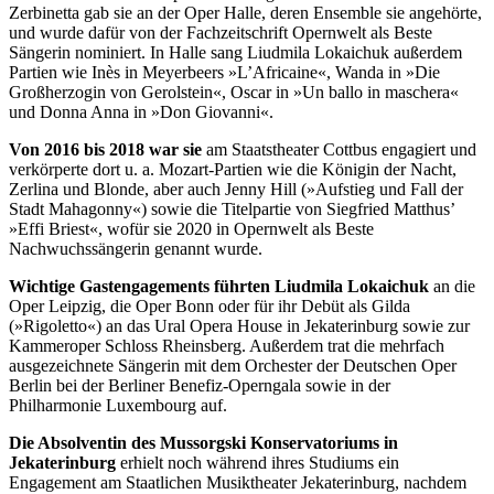
Zerbinetta gab sie an der Oper Halle, deren Ensemble sie angehörte,
und wurde dafür von der Fachzeitschrift Opernwelt als Beste
Sängerin nominiert. In Halle sang Liudmila Lokaichuk außerdem
Partien wie Inès in Meyerbeers »L’Africaine«, Wanda in »Die
Großherzogin von Gerolstein«, Oscar in »Un ballo in maschera«
und Donna Anna in »Don Giovanni«.
Von 2016 bis 2018 war sie
am Staatstheater Cottbus engagiert und
verkörperte dort u. a. Mozart-Partien wie die Königin der Nacht,
Zerlina und Blonde, aber auch Jenny Hill (»Aufstieg und Fall der
Stadt Mahagonny«) sowie die Titelpartie von Siegfried Matthus’
»Effi Briest«, wofür sie 2020 in Opernwelt als Beste
Nachwuchssängerin genannt wurde.
Wichtige Gastengagements führten Liudmila Lokaichuk
an die
Oper Leipzig, die Oper Bonn oder für ihr Debüt als Gilda
(»Rigoletto«) an das Ural Opera House in Jekaterinburg sowie zur
Kammeroper Schloss Rheinsberg. Außerdem trat die mehrfach
ausgezeichnete Sängerin mit dem Orchester der Deutschen Oper
Berlin bei der Berliner Benefiz-Operngala sowie in der
Philharmonie Luxembourg auf.
Die Absolventin des Mussorgski Konservatoriums in
Jekaterinburg
erhielt noch während ihres Studiums ein
Engagement am Staatlichen Musiktheater Jekaterinburg, nachdem