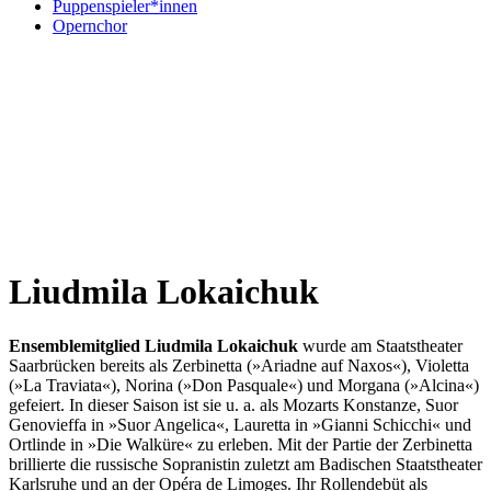
Puppenspieler*innen
Opernchor
Liudmila Lokaichuk
Ensemblemitglied Liudmila Lokaichuk
wurde am Staatstheater
Saarbrücken bereits als Zerbinetta (»Ariadne auf Naxos«), Violetta
(»La Traviata«), Norina (»Don Pasquale«) und Morgana (»Alcina«)
gefeiert. In dieser Saison ist sie u. a. als Mozarts Konstanze, Suor
Genovieffa in »Suor Angelica«, Lauretta in »Gianni Schicchi« und
Ortlinde in »Die Walküre« zu erleben. Mit der Partie der Zerbinetta
brillierte die russische Sopranistin zuletzt am Badischen Staatstheater
Karlsruhe und an der Opéra de Limoges. Ihr Rollendebüt als