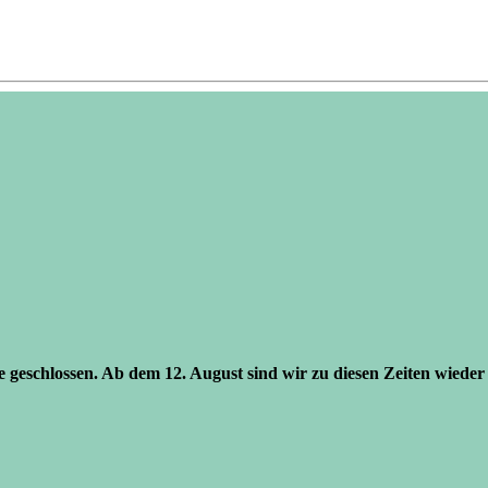
se geschlossen. Ab dem 12. August sind wir zu diesen Zeiten wieder 