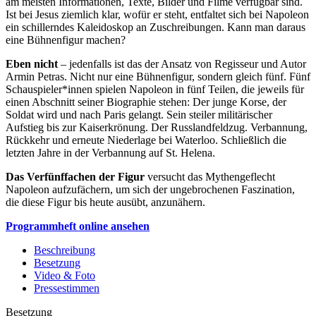
am meisten Informationen, Texte, Bilder und Filme verfügbar sind.
Ist bei Jesus ziemlich klar, wofür er steht, entfaltet sich bei Napoleon
ein schillerndes Kaleidoskop an Zuschreibungen. Kann man daraus
eine Bühnenfigur machen?
Eben nicht
– jedenfalls ist das der Ansatz von Regisseur und Autor
Armin Petras. Nicht nur eine Bühnenfigur, sondern gleich fünf. Fünf
Schauspieler*innen spielen Napoleon in fünf Teilen, die jeweils für
einen Abschnitt seiner Biographie stehen: Der junge Korse, der
Soldat wird und nach Paris gelangt. Sein steiler militärischer
Aufstieg bis zur Kaiserkrönung. Der Russlandfeldzug. Verbannung,
Rückkehr und erneute Niederlage bei Waterloo. Schließlich die
letzten Jahre in der Verbannung auf St. Helena.
Das Verfünffachen der Figur
versucht das Mythengeflecht
Napoleon aufzufächern, um sich der ungebrochenen Faszination,
die diese Figur bis heute ausübt, anzunähern.
Programmheft online ansehen
Beschreibung
Besetzung
Video & Foto
Pressestimmen
Besetzung