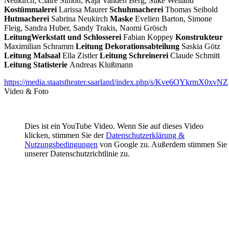
Neukirch, Claire Simon, Kaja Vanden Berg, Silke Weiland
Kostümmalerei
Larissa Maurer
Schuhmacherei
Thomas Seibold
Hutmacherei
Sabrina Neukirch
Maske
Evelien Barton, Simone
Fleig, Sandra Huber, Sandy Trakis, Naomi Grösch
Leitung
Werkstatt und Schlosserei
Fabian Koppey
Konstrukteur
Maximilian Schramm
Leitung Dekorationsabteilung
Saskia Götz
Leitung Malsaal
Ella Zistler
Leitung Schreinerei
Claude Schmitt
Leitung Statisterie
Andreas Klußmann
https://media.staatstheater.saarland/index.php/s/Kve6OYkrmX0xvNZ
Video & Foto
Dies ist ein YouTube Video. Wenn Sie auf dieses Video
klicken, stimmen Sie der
Datenschutzerklärung &
Nutzungsbedingungen
von Google zu. Außerdem stimmen Sie
unserer Datenschutzrichtlinie zu.