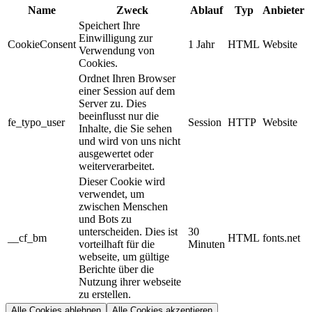
Name
Zweck
Ablauf
Typ
Anbieter
Speichert Ihre
Einwilligung zur
CookieConsent
1 Jahr
HTML
Website
Verwendung von
Cookies.
Ordnet Ihren Browser
einer Session auf dem
Server zu. Dies
beeinflusst nur die
fe_typo_user
Session
HTTP
Website
Inhalte, die Sie sehen
und wird von uns nicht
ausgewertet oder
weiterverarbeitet.
Dieser Cookie wird
verwendet, um
zwischen Menschen
und Bots zu
unterscheiden. Dies ist
30
__cf_bm
HTML
fonts.net
vorteilhaft für die
Minuten
webseite, um gültige
Berichte über die
Nutzung ihrer webseite
zu erstellen.
Alle Cookies ablehnen
Alle Cookies akzeptieren