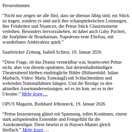
Pressestimmen
“Nicht nur zeigen sie alle fünf, dass sie überaus fähig sind, ein Stück
zu tragen, sondern es sind auch ihre schauspielerischen Leistungen,
ihre Feinheiten und Nuancen, die Petras Stück Glanzmomente
verleihen. Besonders hervorzuheben, ist dabei auch Gaby Pochert,
die Joséphine de Beauharnais, Napoleons erste Ehefrau, mit
wunderbarer Ambivalenz spielt.”
Saarbrücker Zeitung, Isabell Schirra, 19. Januar 2026
“Diese Frage, ob das Drama vermeidbar war, beantwortet Petras
nicht, aber von diesem opulenten, fast dreieinhalbstündigen
Theaterabend bleiben eindringliche Bilder (Bühnenbild: Julian
Marbach, Video: Maria Tomoiagâ) mit Schlachtenlärm und
wehenden Nationalfahnen hängen. Und die Bezüge zu den
aktuellen Auseinandersetzungen, sei es im Iran, sei es in der
Ukraine.”
Mehr lesen …
OPUS Magazin, Burkhard Jellonneck, 19. Januar 2026
“Petras Inszenierung glänzt mit Spannung, tollen Kostümen, einem
stark aufspielenden Ensemble und Feingefühl für die
Autokratenfigur. Diese besetzt er in Haynes-Manier gleich
fünffach.”
Mehr lesen
…