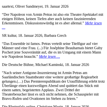
saartext, Oliver Sandmeyer, 19. Januar 2026
“Der Napoleon von Armin Petras ist also ein Theater-Spektakel mit
einigen Höhen, keinen Tiefen aber auch keinen faszinierenden
Erkenntnissen. Diskussionswürdig ist es aber allemal.”
Mehr lesen
…
SR kultur, 18. Januar 2026, Barbara Grech
“Das Ensemble ist famos. Petras verteilt seine Titelfigur auf vier
Männer und eine Frau. (...) Für Joséphine Beauharnais bietet Gaby
Pochert jene Souveränität auf, die es im Umgang mit einem Mann
wie Napoleon braucht.”
Mehr lesen …
Die Deutsche Bühne, Michael Kaminski, 18. Januar 2026
"Nach seiner Antigone-Inszenierung ist Armin Petras am
Saarländischen Staatstheater eine weitere großartige Regiearbeit
gelungen.(…) Das Premierenpublikum der Uraufführung erlebt trotz
Überlänge einen kurzweiligen Abend und quittiert das Stück mit
einem satten, begeisterten Applaus. Zwei Drittel der
Theaterbesucher lässt es sich nicht nehmen, die Schauspieler mit
Bravo-Rufen und Ovationen im Stehen zu feiern."
Die Rheinpfalz online, Christiane Magin, 18. Januar 2026