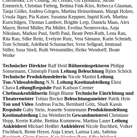
Chernetska, Liv Colling, Su Cremer, Gu Djouahra, Stefan
Emmerich, Christian Fiebrig, Bettina Fink-Klos, Rebecca Glasman,
Tanja Göller, Andrea Görgen, Martina Heinzelmann, Margit Holzer,
Ursula Jäger, Pia Kaiser, Susanna Keppner, Ingrid Korb, Martina
Kurschilgen, Thomas Lambert, Brigitte Lerp, Daniela Maas, Alex
Mayer, Bernd Müller, Pia Müller, Evelina Nesterovska, Anja
Nikolaus, Markus Paul, Steffi Paul, Beate Petri-Ruth, Lena Rau,
Rita Rau, Silke Reitz, Evelyne Rutz, Vera Sämann, Karin Schmidt,
Tom Schmidt, Adelheid Schumacher, Sven Sellgrad, Irmtraud
Stiller, Susa Streil, Ruth Weissmüller, Heike Wendorff, Beate
Woike
Technischer Direktor
Ralf Heid
Bühneninspektoren
Philipp
Sonnemann, Christoph Frank
Leitung Beleuchtung
Björn Schöck
Technische Produktionsleiterin
Nicole Martini
Leitung
Ton-/Videoabteilung
N.N.
Leitung Kostümabteilung
Eleni
Chava
Leitung
Requisite
Paul Karlson Cremer
Chefmaskenbildnerin
Birgit Blume
Technische Einrichtung und
Theatermeister
Tobias Becker
Beleuchtungsmeister
Patrik Hein
Ton und Video
Andreas Fuchs, Bernhard Götz, Shadi Kassis
Requisite
Gaby Stein, Jeanette Sonnemann
Produktionsleitung
Kostümabteilung
Lisa Weinbrecht
Gewandmeisterei
Christiane
Hepp, Kerrin Kabbe, Bettina Kummrow, Martina Lauer
Leitung
Ankleiderei
Michael Heißler
Ankleiderei
Nicole Buchheit, Volker
Fischbach, Bente Heyer, Anja Lieser, Larissa Lutz, Sabrina