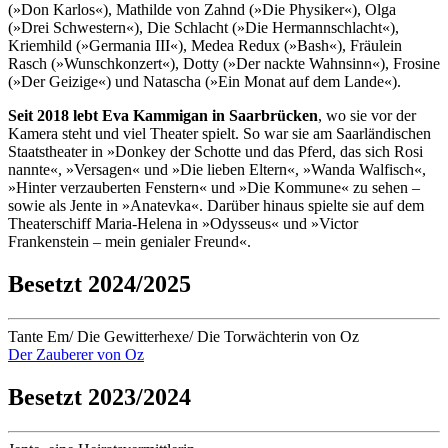
(»Don Karlos«), Mathilde von Zahnd (»Die Physiker«), Olga
(»Drei Schwestern«), Die Schlacht (»Die Hermannschlacht«),
Kriemhild (»Germania III«), Medea Redux (»Bash«), Fräulein
Rasch (»Wunschkonzert«), Dotty (»Der nackte Wahnsinn«), Frosine
(»Der Geizige«) und Natascha (»Ein Monat auf dem Lande«).
Seit 2018 lebt Eva Kammigan in Saarbrücken
, wo sie vor der
Kamera steht und viel Theater spielt. So war sie am Saarländischen
Staatstheater in »Donkey der Schotte und das Pferd, das sich Rosi
nannte«, »Versagen« und »Die lieben Eltern«, »Wanda Walfisch«,
»Hinter verzauberten Fenstern« und »Die Kommune« zu sehen –
sowie als Jente in »Anatevka«. Darüber hinaus spielte sie auf dem
Theaterschiff Maria-Helena in »Odysseus« und »Victor
Frankenstein – mein genialer Freund«.
Besetzt 2024/2025
Tante Em/ Die Gewitterhexe/ Die Torwächterin von Oz
Der Zauberer von Oz
Besetzt 2023/2024