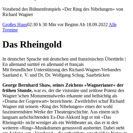
Vorabend des Bühnenfestspiels »Der Ring des Nibelungen« von
Richard Wagner
Großes Haus
02:30 h
30 Min vor Beginn
Ab 18.09.2022
Alle
Termine
Das Rheingold
In deutscher Sprache mit deutschen und französischen Übertiteln |
En allemand surtitré en allemand et français
Mit freundlicher Unterstützung des Richard-Wagner-Verbandes
Saarland e. V. und Dr. Dr. Wolfgang Schug, Saarbrücken
George Bernhard Shaw, seines Zeichens »Wagnerianer« der
frühen Stunde,
war es, der die visionäre und zeitlose Potenz des
Wagner’schen Monumentalwerks erkannte und hellsichtig als
»Drama der Gegenwart« bezeichnete. Zweifelsfrei schuf Richard
Wagner mit seinem »Ring des Nibelungen« eines der wohl
faszinierendsten Werke der Theatergeschichte. Aus einem sich
langsam aufschichtenden Es-Dur-Akkord legt er mit »Das
Rheingold« nicht weniger als ein Welttheater an, das er in den
weiteren »Ring«-Musikdramen genussvoll ausbreitet. Dabei steht