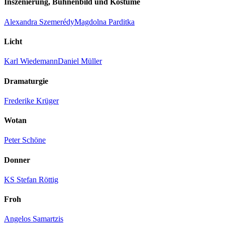
Inszenierung, Bühnenbild und Kostüme
Alexandra Szemerédy
Magdolna Parditka
Licht
Karl Wiedemann
Daniel Müller
Dramaturgie
Frederike Krüger
Wotan
Peter Schöne
Donner
KS Stefan Röttig
Froh
Angelos Samartzis