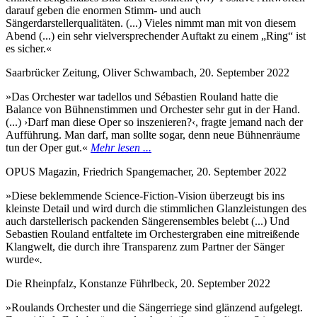
darauf geben die enormen Stimm- und auch
Sängerdarstellerqualitäten. (...) Vieles nimmt man mit von diesem
Abend (...) ein sehr vielversprechender Auftakt zu einem „Ring“ ist
es sicher.«
Saarbrücker Zeitung, Oliver Schwambach, 20. September 2022
»Das Orchester war tadellos und Sébastien Rouland hatte die
Balance von Bühnenstimmen und Orchester sehr gut in der Hand.
(...) ›Darf man diese Oper so inszenieren?‹, fragte jemand nach der
Aufführung. Man darf, man sollte sogar, denn neue Bühnenräume
tun der Oper gut.«
Mehr lesen ...
OPUS Magazin, Friedrich Spangemacher, 20. September 2022
»Diese beklemmende Science-Fiction-Vision überzeugt bis ins
kleinste Detail und wird durch die stimmlichen Glanzleistungen des
auch darstellerisch packenden Sängerensembles belebt (...) Und
Sebastien Rouland entfaltete im Orchestergraben eine mitreißende
Klangwelt, die durch ihre Transparenz zum Partner der Sänger
wurde«
.
Die Rheinpfalz, Konstanze Führlbeck, 20. September 2022
»Roulands Orchester und die Sängerriege sind glänzend aufgelegt.