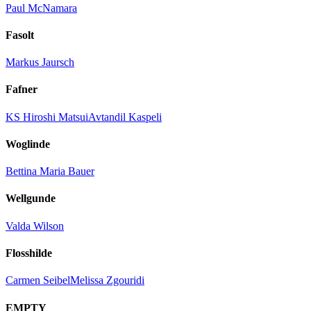
Paul McNamara
Fasolt
Markus Jaursch
Fafner
KS Hiroshi Matsui
Avtandil Kaspeli
Woglinde
Bettina Maria Bauer
Wellgunde
Valda Wilson
Flosshilde
Carmen Seibel
Melissa Zgouridi
EMPTY