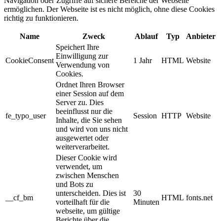
Navigation oder Zugriffe auf sichere Bereiche der Webseite
ermöglichen. Der Webseite ist es nicht möglich, ohne diese Cookies
richtig zu funktionieren.
Name
Zweck
Ablauf
Typ
Anbieter
Speichert Ihre
Einwilligung zur
CookieConsent
1 Jahr
HTML
Website
Verwendung von
Cookies.
Ordnet Ihren Browser
einer Session auf dem
Server zu. Dies
beeinflusst nur die
fe_typo_user
Session
HTTP
Website
Inhalte, die Sie sehen
und wird von uns nicht
ausgewertet oder
weiterverarbeitet.
Dieser Cookie wird
verwendet, um
zwischen Menschen
und Bots zu
unterscheiden. Dies ist
30
__cf_bm
HTML
fonts.net
vorteilhaft für die
Minuten
webseite, um gültige
Berichte über die