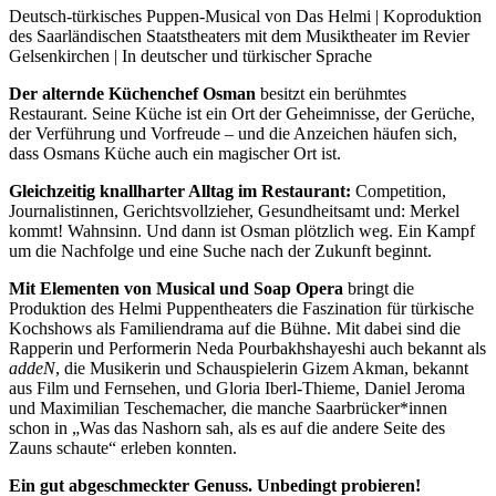
Deutsch-türkisches Puppen-Musical von Das Helmi | Koproduktion
des Saarländischen Staatstheaters mit dem Musiktheater im Revier
Gelsenkirchen | In deutscher und türkischer Sprache
Der alternde Küchenchef Osman
besitzt ein berühmtes
Restaurant. Seine Küche ist ein Ort der Geheimnisse, der Gerüche,
der Verführung und Vorfreude – und die Anzeichen häufen sich,
dass Osmans Küche auch ein magischer Ort ist.
Gleichzeitig knallharter Alltag im Restaurant:
Competition,
Journalistinnen, Gerichtsvollzieher, Gesundheitsamt und: Merkel
kommt! Wahnsinn. Und dann ist Osman plötzlich weg. Ein Kampf
um die Nachfolge und eine Suche nach der Zukunft beginnt.
Mit Elementen von Musical und Soap Opera
bringt die
Produktion des Helmi Puppentheaters die Faszination für türkische
Kochshows als Familiendrama auf die Bühne. Mit dabei sind die
Rapperin und Performerin Neda Pourbakhshayeshi auch bekannt als
addeN
, die Musikerin und Schauspielerin Gizem Akman, bekannt
aus Film und Fernsehen, und Gloria Iberl-Thieme, Daniel Jeroma
und Maximilian Teschemacher, die manche Saarbrücker*innen
schon in „Was das Nashorn sah, als es auf die andere Seite des
Zauns schaute“ erleben konnten.
Ein gut abgeschmeckter Genuss. Unbedingt probieren!