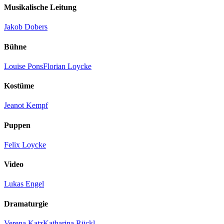
Musikalische Leitung
Jakob Dobers
Bühne
Louise Pons
Florian Loycke
Kostüme
Jeanot Kempf
Puppen
Felix Loycke
Video
Lukas Engel
Dramaturgie
Verena Katz
Katharina Rückl