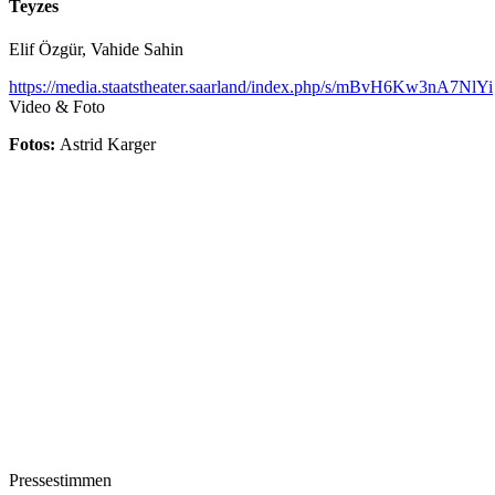
Teyzes
Elif Özgür, Vahide Sahin
https://media.staatstheater.saarland/index.php/s/mBvH6Kw3nA7NlYi
Video & Foto
Fotos:
Astrid Karger
Pressestimmen