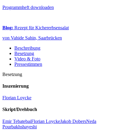
Programmheft downloaden
Blog:
Rezept für Kichererbsensalat
von Vahide Sahin, Saarbrücken
Beschreibung
Besetzung
Video & Foto
Pressestimmen
Besetzung
Inszenierung
Florian Loycke
Skript/Drehbuch
Emir Tebatebai
Florian Loycke
Jakob Dobers
Neda
Pourbakhshayeshi