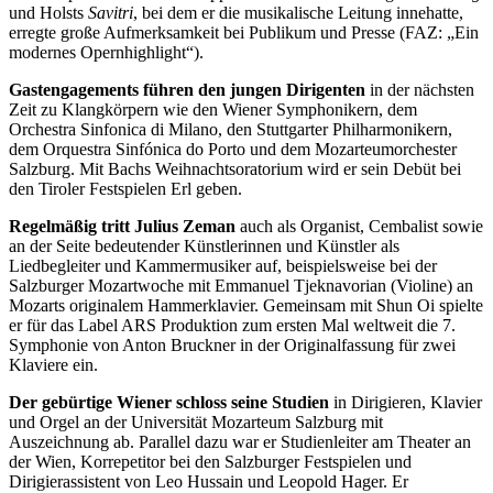
und Holsts
Savitri
, bei dem er die musikalische Leitung innehatte,
erregte große Aufmerksamkeit bei Publikum und Presse (FAZ: „Ein
modernes Opernhighlight“).
Gastengagements führen den jungen Dirigenten
in der nächsten
Zeit zu Klangkörpern wie den Wiener Symphonikern, dem
Orchestra Sinfonica di Milano, den Stuttgarter Philharmonikern,
dem Orquestra Sinfónica do Porto und dem Mozarteumorchester
Salzburg. Mit Bachs Weihnachtsoratorium wird er sein Debüt bei
den Tiroler Festspielen Erl geben.
Regelmäßig tritt Julius Zeman
auch als Organist, Cembalist sowie
an der Seite bedeutender Künstlerinnen und Künstler als
Liedbegleiter und Kammermusiker auf, beispielsweise bei der
Salzburger Mozartwoche mit Emmanuel Tjeknavorian (Violine) an
Mozarts originalem Hammerklavier. Gemeinsam mit Shun Oi spielte
er für das Label ARS Produktion zum ersten Mal weltweit die 7.
Symphonie von Anton Bruckner in der Originalfassung für zwei
Klaviere ein.
Der gebürtige Wiener schloss seine Studien
in Dirigieren, Klavier
und Orgel an der Universität Mozarteum Salzburg mit
Auszeichnung ab. Parallel dazu war er Studienleiter am Theater an
der Wien, Korrepetitor bei den Salzburger Festspielen und
Dirigierassistent von Leo Hussain und Leopold Hager. Er